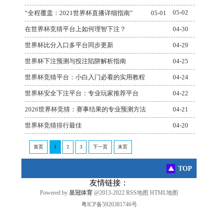
05-02
“全程覆盖：2021世界杯直播详细指南”
05-01
在世界杯竞猜平台上如何理智下注？
04-30
世界杯比分入口多平台同步更新
04-29
世界杯下注预测与投注陷阱解析指南
04-25
世界杯竞猜平台：小白入门必看的实用教程
04-24
世界杯安全下注平台：专业玩家推荐平台
04-22
2026世界杯竞猜：赛事结果的专业预测方法
04-21
世界杯竞猜排行最佳
04-20
首页
1
2
3
下一页
末页
TOP
友情链接：
Powered by
皇冠体育
@2013-2022
RSS地图
HTML地图
粤ICP备5920381746号