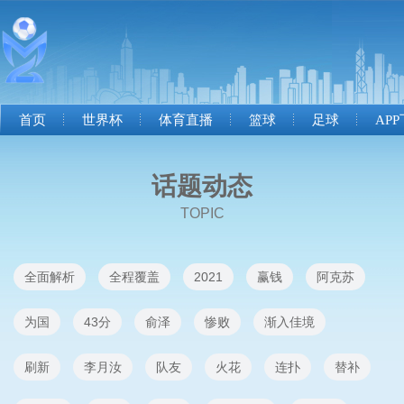
首页
世界杯
体育直播
篮球
足球
AP
话题动态
TOPIC
全面解析
全程覆盖
2021
赢钱
阿克苏
为国
43分
俞泽
惨败
渐入佳境
刷新
李月汝
队友
火花
连扑
替补