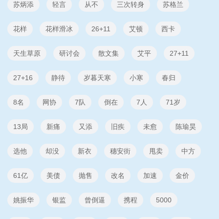
苏炳添
轻言
从不
三次转身
苏格兰
花样
花样滑冰
26+11
艾顿
西卡
天生草原
研讨会
散文集
艾平
27+11
27+16
静待
岁暮天寒
小寒
春归
8名
网协
7队
倒在
7人
71岁
13局
新痛
又添
旧疾
未愈
陈瑜昊
选他
却没
新衣
穗安街
甩卖
中方
61亿
美债
抛售
改名
加速
金价
姚振华
银监
曾倒逼
携程
5000