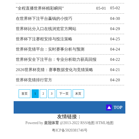
05-02
“全程直播世界杯精彩瞬间”
05-01
在世界杯下注平台赢钱的小技巧
04-30
世界杯比分入口在线浏览官方网站
04-29
世界杯下注赛程安排与投注策略
04-25
世界杯竞猜平台：实时赛事分析与预测
04-24
世界杯安全下注平台：专业分析助力获高回报
04-22
2026世界杯竞猜：赛事数据变化与竞猜策略
04-21
世界杯竞猜排行官方
04-20
首页
1
2
3
下一页
末页
TOP
友情链接：
Powered by
皇冠体育
@2013-2022
RSS地图
HTML地图
粤ICP备5920381746号