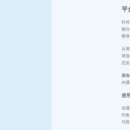
平
针对
能分
整保
从用
筛选
态反
若在
内通
使
在搜
钓鱼
与世