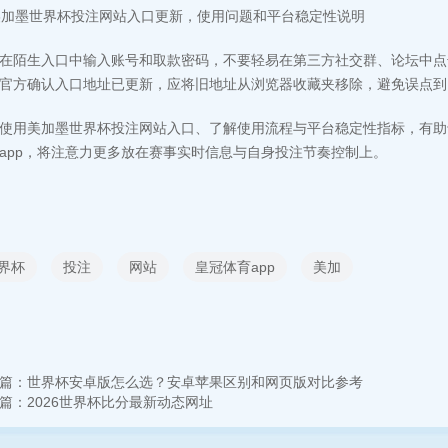
在陌生入口中输入账号和取款密码，不要轻易在第三方社交群、论坛中点击
官方确认入口地址已更新，应将旧地址从浏览器收藏夹移除，避免误点到
使用美加墨世界杯投注网站入口、了解使用流程与平台稳定性指标，有助
app，将注意力更多放在赛事实时信息与自身投注节奏控制上。
界杯
投注
网站
皇冠体育app
美加
篇：
世界杯安卓版怎么选？安卓苹果区别和网页版对比参考
篇：
2026世界杯比分最新动态网址