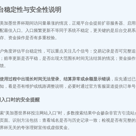
台稳定性与安全性说明
美加墨世界杯期间访问量暴涨的情况，正规平台会提前扩容服务器、启用
配最佳入口。入口频繁更新不等同于系统不稳定，更关键的是后台交易系
存、资金操作是否有多重校验。
户角度评估平台稳定性，可以重点关注几个信号：交易记录是否可完整追
；赔率更新是否平稳，是否出现大范围长时间无法结算的情况；资金操作
馈。
使用过程中出现长时间无法登录、结算异常或余额显示错误
，应先通过已
知，看是否有维护或线路调整说明，必要时通过官方客服渠道提供订单号
用入口时的安全提醒
索“美加墨世界杯投注网站入口”时，多数搜索结果中会掺杂非官方引流
页面。识别方法包括：查看域名是否与历史记录一致；检视是否有完整的H
界杯无关的夸张理财宣传或虚假奖金。