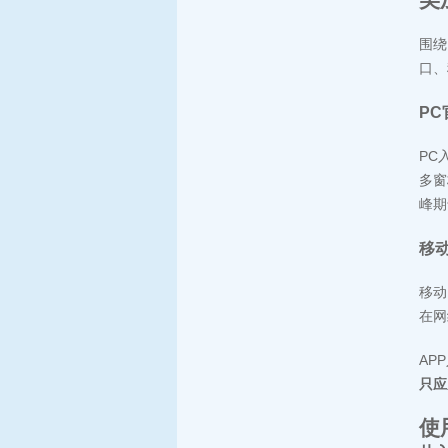
围绕
口、
P
PC
多窗
峰期
移动
移动
在网
AP
只应
使