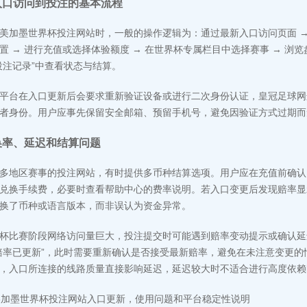
入口访问到投注的基本流程
美加墨世界杯投注网站时，一般的操作逻辑为：通过最新入口访问页面 →
置 → 进行充值或选择体验额度 → 在世界杯专属栏目中选择赛事 → 浏览
投注记录”中查看状态与结算。
平台在入口更新后会要求重新验证设备或进行二次身份认证，
皇冠足球网
者身份。用户应事先保留安全邮箱、预留手机号，避免因验证方式过期而
换率、延迟和结算问题
多地区赛事的投注网站，有时提供多币种结算选项。用户应在充值前确认
兑换手续费，必要时查看帮助中心的费率说明。若入口变更后发现赔率显
换了币种或语言版本，而非误认为资金异常。
杯比赛阶段网络访问量巨大，投注提交时可能遇到赔率变动提示或确认延
赔率已更新”，此时需要重新确认是否接受最新赔率，避免在未注意变更
，入口所连接的线路质量直接影响延迟，延迟较大时不适合进行高度依赖