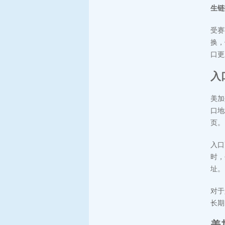
生链
受赛
换，
口更
入
美加
口地
页。
入口
时，
址。
对于
长期
美