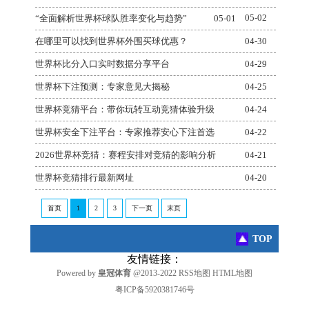
05-02
“全面解析世界杯球队胜率变化与趋势”
05-01
在哪里可以找到世界杯外围买球优惠？
04-30
世界杯比分入口实时数据分享平台
04-29
世界杯下注预测：专家意见大揭秘
04-25
世界杯竞猜平台：带你玩转互动竞猜体验升级
04-24
世界杯安全下注平台：专家推荐安心下注首选
04-22
2026世界杯竞猜：赛程安排对竞猜的影响分析
04-21
世界杯竞猜排行最新网址
04-20
首页
1
2
3
下一页
末页
TOP
友情链接：
Powered by
皇冠体育
@2013-2022
RSS地图
HTML地图
粤ICP备5920381746号