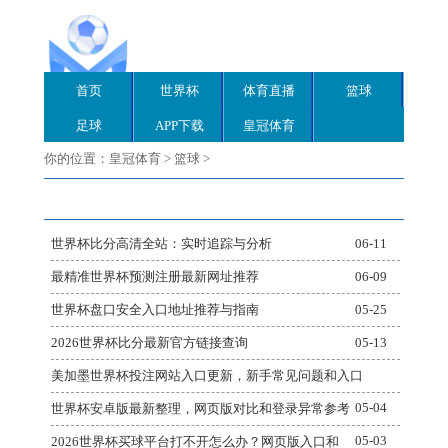
首页
世界杯
体育直播
篮球
足球
APP下载
皇冠体育
你的位置：
皇冠体育
>
篮球
>
世界杯比分高清全站：实时追踪与分析
06-11
最精准世界杯预测注册最新网址推荐
06-09
世界杯盘口安全入口地址推荐与指南
05-25
2026世界杯比分最新官方链接查询
05-13
美加墨世界杯投注网站入口更新，新手常见问题和入口
05-04
世界杯安卓版最新整理，网页版对比和登录异常参考
05-03
2026世界杯买球平台打不开怎么办？网页版入口和