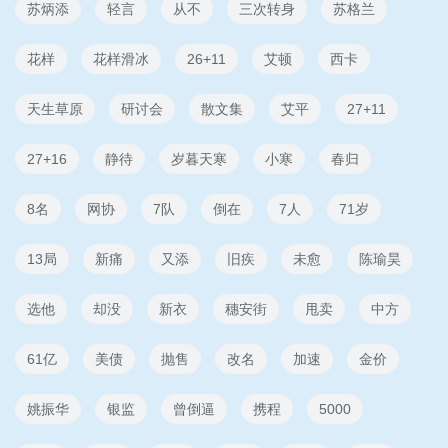
苏炳添
轻言
从不
三次转身
苏格兰
花样
花样滑冰
26+11
艾顿
西卡
天生草原
研讨会
散文集
艾平
27+11
27+16
静待
岁暮天寒
小寒
春归
8名
网协
7队
倒在
7人
71岁
13局
新痛
又添
旧疾
未愈
陈瑜昊
选他
却没
新衣
穗安街
甩卖
中方
61亿
美债
抛售
改名
加速
金价
姚振华
银监
曾倒逼
携程
5000