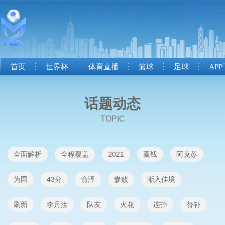
首页
世界杯
体育直播
篮球
足球
AP
话题动态
TOPIC
全面解析
全程覆盖
2021
赢钱
阿克苏
为国
43分
俞泽
惨败
渐入佳境
刷新
李月汝
队友
火花
连扑
替补