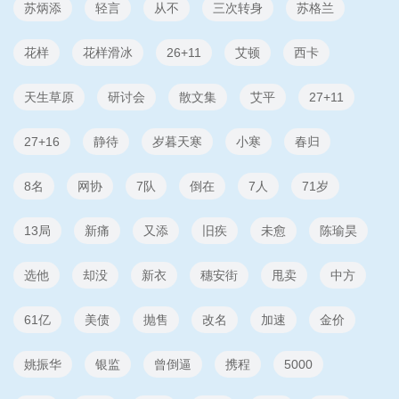
苏炳添
轻言
从不
三次转身
苏格兰
花样
花样滑冰
26+11
艾顿
西卡
天生草原
研讨会
散文集
艾平
27+11
27+16
静待
岁暮天寒
小寒
春归
8名
网协
7队
倒在
7人
71岁
13局
新痛
又添
旧疾
未愈
陈瑜昊
选他
却没
新衣
穗安街
甩卖
中方
61亿
美债
抛售
改名
加速
金价
姚振华
银监
曾倒逼
携程
5000