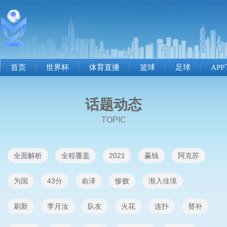
首页
世界杯
体育直播
篮球
足球
AP
话题动态
TOPIC
全面解析
全程覆盖
2021
赢钱
阿克苏
为国
43分
俞泽
惨败
渐入佳境
刷新
李月汝
队友
火花
连扑
替补